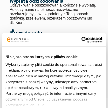
Wypłata odszkodowania
Odzyskiwanie odszkodowania kończy się wypłatą.
Po otrzymaniu należności, niezwłocznie
przekazujemy je w uzgodniony z Tobą sposób –
gotówką, przelewem, przekazem pocztowym lub
BLIKiem.
5
Pozew do sądu
Często polubowne załatwienie sprawy w sposób
korzystny dla Klienta nie jest możliwe. Gdy zakład
ubezpieczeń odmawia wypłaty zadośćuczynienia
lub odszkodowania albo je zaniża, wówczas – za
zgodą Klienta – podejmujemy walkę z
Niniejsza strona korzysta z plików cookie
ubezpieczycielem na drodze sądowej.
Wykorzystujemy pliki cookie do spersonalizowania treści
6
Dopłata odszkodowania
i reklam, aby oferować funkcje społecznościowe i
Wyrok sądu lub ugoda zawarta w toku
analizować ruch w naszej witrynie. Informacje o tym, jak
postępowania sądowego kończą sprawę. Po
wpływie środków i rozliczeniu sprawy,
korzystasz z naszej witryny, udostępniamy partnerom
przekazujemy je Klientom.
społecznościowym, reklamowym i analitycznym.
Partnerzy mogą połączyć te informacje z innymi danymi
otrzymanymi od Ciebie lub uzyskanymi podczas
korzystania z ich usług.