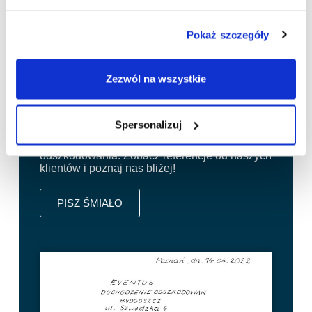
Referencje od naszych
klientów:
Pokaż szczegóły
Zezwól na wszystkie
Sukcesem naszej Kancelarii są oczywiście
nasi Pracownicy, ale zadowolenie naszych
Klientów, którzy nam zaufali jest dla nas
niezwykle ważne i motywuje nas do dalszego
Spersonalizuj
niesienia pomocy poszkodowanym w
wypadkach, dochodzącym uzyskania
odszkodowania. Zobacz referencje od naszych
klientów i poznaj nas bliżej!
PISZ ŚMIAŁO